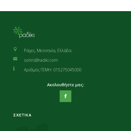

Ράχες, Μεσσηνία, Ελλάδα

sotiris@radiki.com

Αριθμός ΓΕΜΗ: 015275045000
ΣΧΕΤΙΚΑ