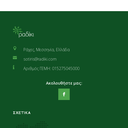

Ράχες, Μεσσηνία, Ελλάδα

sotiris@radiki.com

Αριθμός ΓΕΜΗ: 015275045000
ΣΧΕΤΙΚΑ